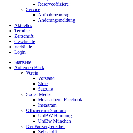
Reserveoffiziere
Service
Aufnahmeantrag
Änderungsmeldung
Aktuelles
Termine
Zeitschrift
Geschichte
Verbände
Login
Startseite
Auf einen Blick
Verein
Vorstand
Ziele
Satzung
Social Media
Meta - ehem. Facebook
Instagram
Offiziere im Studium
UniBW Hamburg
UniBw München
Der Panzergrenadier
Zeitschrift