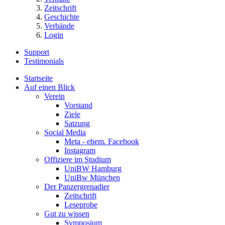
Zeitschrift
Geschichte
Verbände
Login
Support
Testimonials
Startseite
Auf einen Blick
Verein
Vorstand
Ziele
Satzung
Social Media
Meta - ehem. Facebook
Instagram
Offiziere im Studium
UniBW Hamburg
UniBw München
Der Panzergrenadier
Zeitschrift
Leseprobe
Gut zu wissen
Symposium