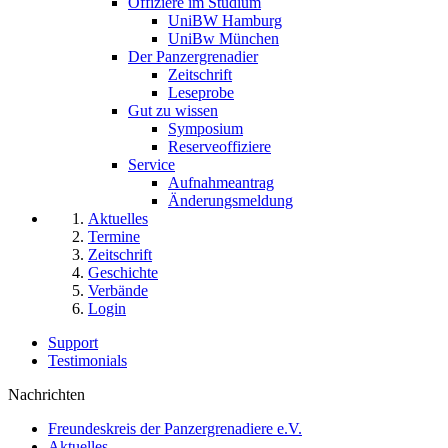
Offiziere im Studium
UniBW Hamburg
UniBw München
Der Panzergrenadier
Zeitschrift
Leseprobe
Gut zu wissen
Symposium
Reserveoffiziere
Service
Aufnahmeantrag
Änderungsmeldung
Aktuelles
Termine
Zeitschrift
Geschichte
Verbände
Login
Support
Testimonials
Nachrichten
Freundeskreis der Panzergrenadiere e.V.
Aktuelles