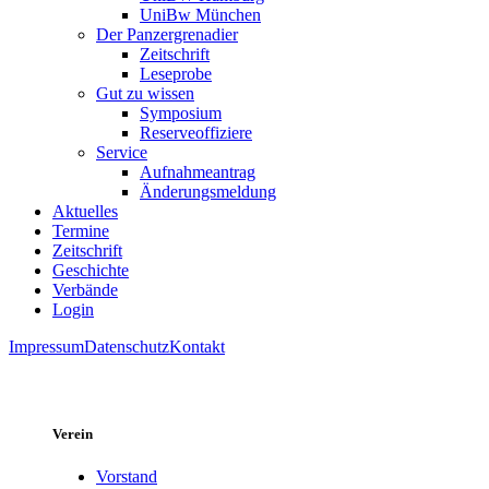
UniBw München
Der Panzergrenadier
Zeitschrift
Leseprobe
Gut zu wissen
Symposium
Reserveoffiziere
Service
Aufnahmeantrag
Änderungsmeldung
Aktuelles
Termine
Zeitschrift
Geschichte
Verbände
Login
Impressum
Datenschutz
Kontakt
Verein
Vorstand