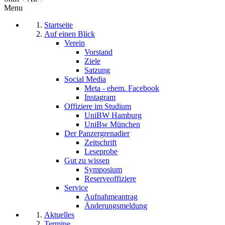
Menu
Startseite
Auf einen Blick
Verein
Vorstand
Ziele
Satzung
Social Media
Meta - ehem. Facebook
Instagram
Offiziere im Studium
UniBW Hamburg
UniBw München
Der Panzergrenadier
Zeitschrift
Leseprobe
Gut zu wissen
Symposium
Reserveoffiziere
Service
Aufnahmeantrag
Änderungsmeldung
Aktuelles
Termine