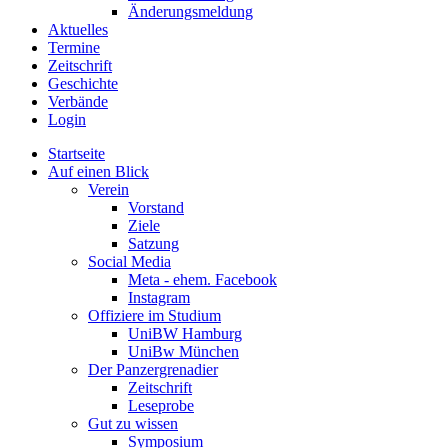
Änderungsmeldung
Aktuelles
Termine
Zeitschrift
Geschichte
Verbände
Login
Startseite
Auf einen Blick
Verein
Vorstand
Ziele
Satzung
Social Media
Meta - ehem. Facebook
Instagram
Offiziere im Studium
UniBW Hamburg
UniBw München
Der Panzergrenadier
Zeitschrift
Leseprobe
Gut zu wissen
Symposium