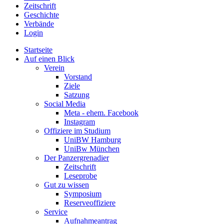
Zeitschrift
Geschichte
Verbände
Login
Startseite
Auf einen Blick
Verein
Vorstand
Ziele
Satzung
Social Media
Meta - ehem. Facebook
Instagram
Offiziere im Studium
UniBW Hamburg
UniBw München
Der Panzergrenadier
Zeitschrift
Leseprobe
Gut zu wissen
Symposium
Reserveoffiziere
Service
Aufnahmeantrag