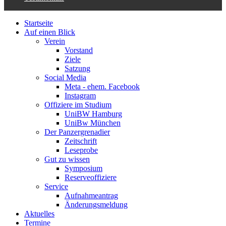
Startseite
Auf einen Blick
Verein
Vorstand
Ziele
Satzung
Social Media
Meta - ehem. Facebook
Instagram
Offiziere im Studium
UniBW Hamburg
UniBw München
Der Panzergrenadier
Zeitschrift
Leseprobe
Gut zu wissen
Symposium
Reserveoffiziere
Service
Aufnahmeantrag
Änderungsmeldung
Aktuelles
Termine