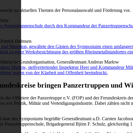
swehr zu aktuellen Themen der Personalauswahl und Förderung vor.
er Panzertruppenschule durch den Kommandeur der Panzertruppenschule,
e und Munition, gewährte den Gästen des Symposiums einen umfangreic
nd zu einer Werksbesichtigung des größten Rheinmetallstandortes ein
eas Marlow, stellvertretender Inspekteur Heer und Kommandeur Militä
nehmer waren von der Klarheit und Offenheit beeindruckt.
undeskreise bringen Panzertruppen und W
eis der Offiziere der Panzertruppe e.V. (FOP) und der Freundeskreis d
wie Politik, Militär und Verteidigungsindustrie. Dabei zählen nicht 
äste des Symposiums begrüßte Generalleutnant a.D. Carsten Jacobson, 
Panzertruppenschule, Brigadegeneral Björn F. Schulz, gleichzeitig 1