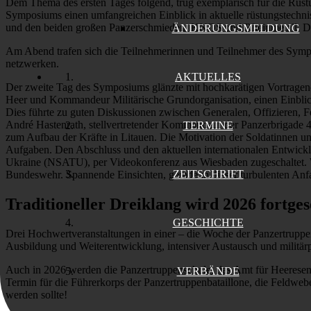
Dem Thema des ersten Tages folgend, trug exemplarisch für die Rüst
Symposiums einen umfangreichen Einblick in aktuelle rüstungstechn
und den beiden großen Panzerschmieden, KNDS und Rheinmetall. Dem
ÄNDERUNGSMELDUNG
Am Abend trafen sich die Teilnehmerinnen und Teilnehmer des Symp
netzwerken.
AKTUELLES
Der zweite Tag des Symposiums glänzte mit hochkarätigen Vortragend
Heer und Kommandeur Militärische Grundorganisation, einen Einblick
Dies führte zu guten Diskussionen zwischen Generalen, Offizieren, 
André Hastenrath, stellvertretender Kommandeur der Panzerbrigade 45
TERMINE
zum Aufbau der Kräfte in Litauen. Die Motivation der Soldatinnen und
Aufgaben. Den Abschluss und den aktuellen internationalen Entwic
Ukraine (NSATU), per Videokonferenz aus Wiesbaden zugeschaltet. W
ZEITSCHRIFT
Bundeswehr. Spannende Einsichten, gerade in dieser turbulenten An
Traditioneller Dreiklang wird 2026 fortges
GESCHICHTE
Drei Hochwertveranstaltungen in einer – die Woche der Panzertruppe
Ausbildung und Weiterentwicklung, intensiver Austausch und militärp
Auch in 2026 werden die Panzertruppenschule, das Amt für Heeresent
VERBÄNDE
Termin für die Führerkorps der Panzertruppenbataillone, die Feldwebe
werden sollte!