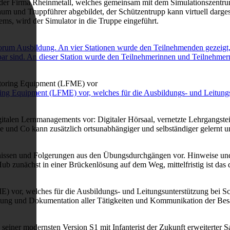
ekt der Firma Rheinmetall, welches gemeinsam mit dem Simulationszentr
und Truppführer abgebildet, der Schützentrupp kann virtuell dargeste
ms, wird der Simulator in die Truppe eingeführt.
rum Ausbildung. An vier Stationen wurde den Teilnehmenden gezeigt,
ar sind. An dieser Station wurde den Teilnehmerinnen und Teilnehme
ng Equipment (LFME) vor, welches für die Ausbildungs- und Leitungsu
gitalen Lernmanagements vor: Digitaler Hörsaal, vernetzte Lehrgangsteil
und Co kann zusätzlich ortsunabhängiger und selbständiger gelernt und
issen und Folgerungen aus den Übungsdurchgängen vor. Hinweise und
b zunächst in einer Brückenlösung auf dem Weg, mittelfristig ist das 
 vor, welches für die Ausbildungs- und Leitungsunterstützung bei Sc
htung und Dokumentation aller Tätigkeiten und Kommunikation der Besa
seiner modernsten Version S1 mit Infanterist der Zukunft erweiterte