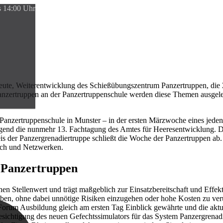
s 14:00 Uhr
ute, Weiterentwicklung des Schießübungszentrum Panzertruppen, die 
 Panzertruppen an der Panzertruppenschule werden diese Themen ausgele
 Panzertruppenschule in Munster – in der ersten Märzwoche eines jeden Ja
gend die nunmehr 13. Fachtagung des Amtes für Heeresentwicklung. D
reis der Panzergrenadiertruppe schließt die Woche der Panzertruppen 
usch und Netzwerken.
 Panzertruppen
n Stellenwert und trägt maßgeblich zur Einsatzbereitschaft und Effektiv
eben, ohne dabei unnötige Risiken einzugehen oder hohe Kosten zu ver
orum Ausbildung gleich am ersten Tag Einblick gewährte und die aktue
esichtigung des neuen Gefechtssimulators für das System Panzergrenadi