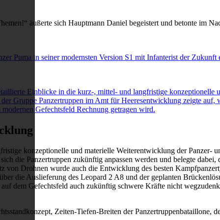
en Themen!“ äußerte sich Hauptmann Daniel begeistert und betonte im 
zer Puma in seiner modernsten Version S1 mit Infanterist der Zukunft
llierte Einblicke in die kurz-, mittel- und langfristige konzeptionelle
r der Gruppe Panzertruppen im Amt für Heeresentwicklung zeigte auf, 
em modernen Gefechtsfeld Rechnung getragen wird.
icklung
angfristige konzeptionelle und materielle Weiterentwicklung der Panzer-
sich die Panzertruppen zukünftig anpassen werden und belegte dabei,
von Drohnen wurde auch die Entwicklung des besten Kampfpanzertype
, über die Auslieferung des Leopard 2 A8 und der geplanten Brückenlö
 auf dem Gefechtsfeld auch zukünftig schwere Kräfte nicht wegzudenken
chtsstandkonzept, Zeiten-Tiefen-Breiten der Panzertruppenbataillone, 