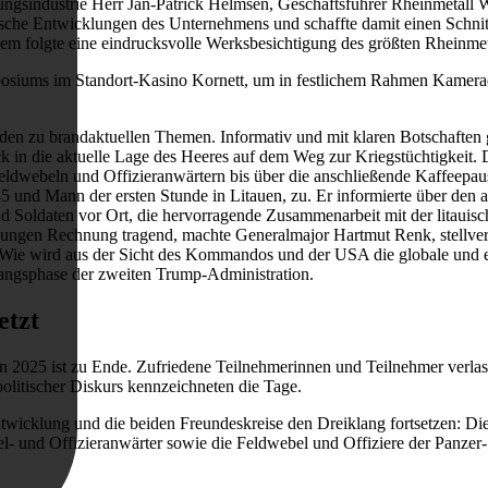
ungsindustrie Herr Jan-Patrick Helmsen, Geschäftsführer Rheinmetall
ische Entwicklungen des Unternehmens und schaffte damit einen Schni
 folgte eine eindrucksvolle Werksbesichtigung des größten Rheinmet
osiums im Standort-Kasino Kornett, um in festlichem Rahmen Kamerad
en zu brandaktuellen Themen. Informativ und mit klaren Botschaften g
 in die aktuelle Lage des Heeres auf dem Weg zur Kriegstüchtigkeit. 
Feldwebeln und Offizieranwärtern bis über die anschließende Kaffeepa
 und Mann der ersten Stunde in Litauen, zu. Er informierte über den 
 Soldaten vor Ort, die hervorragende Zusammenarbeit mit der litauisch
klungen Rechnung tragend, machte Generalmajor Hartmut Renk, stellve
ie wird aus der Sicht des Kommandos und der USA die globale und eur
fangsphase der zweiten Trump-Administration.
etzt
n 2025 ist zu Ende. Zufriedene Teilnehmerinnen und Teilnehmer verlass
olitischer Diskurs kennzeichneten die Tage.
wicklung und die beiden Freundeskreise den Dreiklang fortsetzen: Di
l- und Offizieranwärter sowie die Feldwebel und Offiziere der Panzer- 