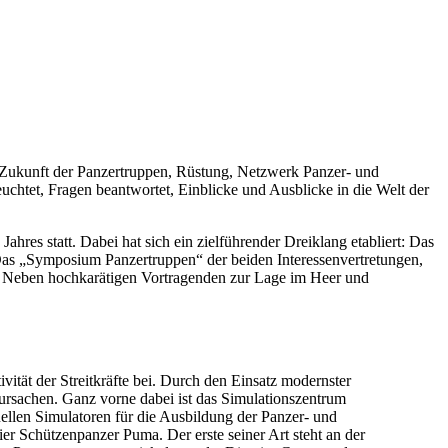
Zukunft der Panzertruppen, Rüstung, Netzwerk Panzer- und
uchtet, Fragen beantwortet, Einblicke und Ausblicke in die Welt der
hres statt. Dabei hat sich ein zielführender Dreiklang etabliert: Das
as „Symposium Panzertruppen“ der beiden Interessenvertretungen,
ab. Neben hochkarätigen Vortragenden zur Lage im Heer und
ität der Streitkräfte bei. Durch den Einsatz modernster
ursachen. Ganz vorne dabei ist das Simulationszentrum
llen Simulatoren für die Ausbildung der Panzer- und
er Schützenpanzer Puma. Der erste seiner Art steht an der