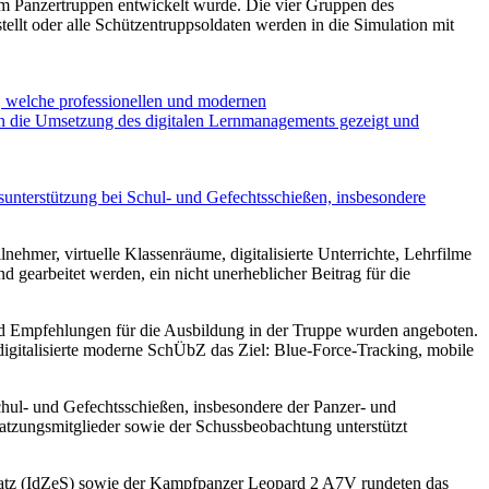
um Panzertruppen entwickelt wurde. Die vier Gruppen des
llt oder alle Schützentruppsoldaten werden in die Simulation mit
 welche professionellen und modernen
rn die Umsetzung des digitalen Lernmanagements gezeigt und
nterstützung bei Schul- und Gefechtsschießen, insbesondere
nehmer, virtuelle Klassenräume, digitalisierte Unterrichte, Lehrfilme
 gearbeitet werden, ein nicht unerheblicher Beitrag für die
 Empfehlungen für die Ausbildung in der Truppe wurden angeboten.
digitalisierte moderne SchÜbZ das Ziel: Blue-Force-Tracking, mobile
hul- und Gefechtsschießen, insbesondere der Panzer- und
tzungsmitglieder sowie der Schussbeobachtung unterstützt
r Satz (IdZeS) sowie der Kampfpanzer Leopard 2 A7V rundeten das