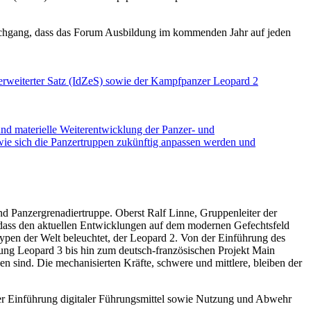
Nachgang, dass das Forum Ausbildung im kommenden Jahr auf jeden
 erweiterter Satz (IdZeS) sowie der Kampfpanzer Leopard 2
 und materielle Weiterentwicklung der Panzer- und
wie sich die Panzertruppen zukünftig anpassen werden und
 und Panzergrenadiertruppe. Oberst Ralf Linne, Gruppenleiter der
 dass den aktuellen Entwicklungen auf dem modernen Gefechtsfeld
n der Welt beleuchtet, der Leopard 2. Von der Einführung des
sung Leopard 3 bis hin zum deutsch-französischen Projekt Main
 sind. Die mechanisierten Kräfte, schwere und mittlere, bleiben der
der Einführung digitaler Führungsmittel sowie Nutzung und Abwehr