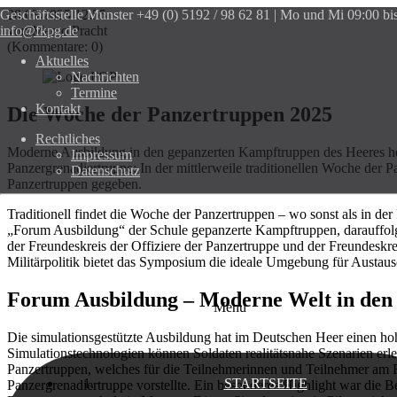
Geschäftsstelle Munster
28.03.2025 12:55
+49 (0) 5192 / 98 62 81 | Mo und Mi 09:00 bi
info@fkpg.de
von Marco Pracht
(Kommentare: 0)
Aktuelles
Nachrichten
Termine
Kontakt
Die Woche der Panzertruppen 2025
Rechtliches
Moderne Ausbildung in den gepanzerten Kampftruppen des Heeres he
Impressum
Panzergrenadiertruppe: In der mittlerweile traditionellen Woche der
Datenschutz
Panzertruppen gegeben.
Traditionell findet die Woche der Panzertruppen – wo sonst als in der
„Forum Ausbildung“ der Schule gepanzerte Kampftruppen, darauffol
der Freundeskreis der Offiziere der Panzertruppe und der Freundesk
Militärpolitik bietet das Symposium die ideale Umgebung für Austa
Forum Ausbildung – Moderne Welt in den
Menu
Die simulationsgestützte Ausbildung hat im Deutschen Heer einen hohe
Simulationstechnologien können Soldaten realitätsnahe Szenarien erl
Panzertruppen, welches für die Teilnehmerinnen und Teilnehmer am F
STARTSEITE
Panzergrenadiertruppe vorstellte. Ein besonderes Highlight war die B