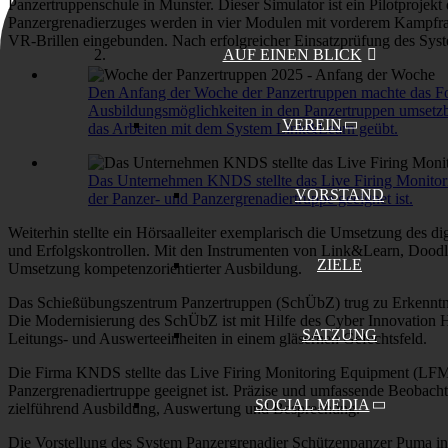
Panzertruppenschule in Munster. Dieser Simulator ist ein Pilotproj
Panzergrenadierzuges werden in vier Modulen mit vorderem Kampfraum 
VR-Brillen eingebunden. Nach erfolgreicher Einsatzprüfung des Syste
AUF EINEN BLICK
Den Anfang der Woche der Panzertruppen machte das Fo
Ausbildungsmöglichkeiten in den Panzertruppen umsetzb
VEREIN
das Arbeiten mit dem System Link&Learn geübt.
Das Unternehmen KNDS stellte das Live Firing Monitori
VORSTAND
der Panzer- und Panzergrenadiertruppe geeignet ist.
Weiterhin stellte ein Hörsaalleiter exemplarisch die Umsetzung des di
und Erfolgskontrollen. Mit den Instrumenten von Link&Learn, Doodle 
ZIELE
Umsetzung kompetenzorientierter Ausbildung.
Das Schießübungszentrum Panzertruppen (SchÜbZ) trug zu Erkenntn
Die Modernisierung des SchÜbZ ist mit Hilfe des Cyber Innovation Hu
SATZUNG
Leitungs- und Auswerteeinheiten in einem gläsernen Gefechtsfeld.
Die Firma KNDS stellte das Live Firing Monitoring Equipment (LFME)
Panzergrenadiertruppe geeignet ist. Präzise und umfassende Beobac
SOCIAL MEDIA
zielführend Ausbildung, Auswertung und Besprechung.
Die Vorstellung des System Panzergrenadier Schützenpanzer Puma in 