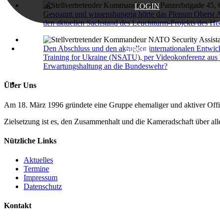
LOGIN
Gespannt und wissenshungrig hörte das Plenum Oberst An
den aktuellen Sachstand des Leuchtturm-Projekts des He
Support
Den Abschluss und den aktuellen internationalen Entw
Training for Ukraine (NSATU), per Videokonferenz aus 
Erwartungshaltung an die Bundeswehr?
Testimonials
Über Uns
Am 18. März 1996 gründete eine Gruppe ehemaliger und aktiver Offiz
Zielsetzung ist es, den Zusammenhalt und die Kameradschaft über al
Nützliche Links
Aktuelles
Termine
Impressum
Datenschutz
Kontakt