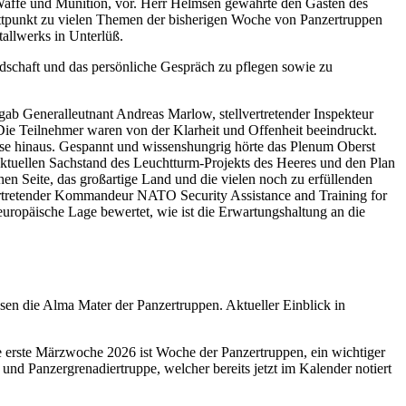
 Waffe und Munition, vor. Herr Helmsen gewährte den Gästen des
ttpunkt zu vielen Themen der bisherigen Woche von Panzertruppen
allwerks in Unterlüß.
schaft und das persönliche Gespräch zu pflegen sowie zu
ab Generalleutnant Andreas Marlow, stellvertretender Inspekteur
Die Teilnehmer waren von der Klarheit und Offenheit beeindruckt.
use hinaus. Gespannt und wissenshungrig hörte das Plenum Oberst
aktuellen Sachstand des Leuchtturm-Projekts des Heeres und den Plan
en Seite, das großartige Land und die vielen noch zu erfüllenden
rtretender Kommandeur NATO Security Assistance and Training for
opäische Lage bewertet, wie ist die Erwartungshaltung an die
en die Alma Mater der Panzertruppen. Aktueller Einblick in
e erste Märzwoche 2026 ist Woche der Panzertruppen, ein wichtiger
und Panzergrenadiertruppe, welcher bereits jetzt im Kalender notiert