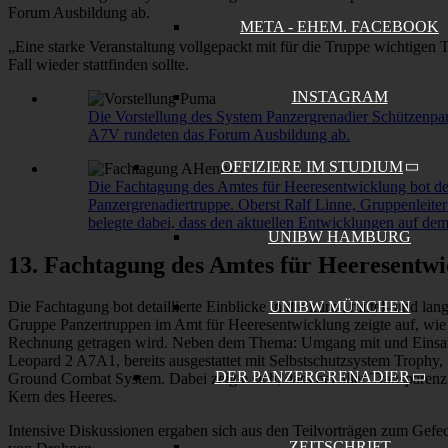
Forum Ausbildung ab.
META - EHEM. FACEBOOK
„Eine starke Veranstaltung vollgepackt mit für die Truppe wichtig
Fall wieder stattfinden sollte.
INSTAGRAM
Die Vorstellung des System Panzergrenadier Schützenpan
A7V rundeten das Forum Ausbildung ab.
OFFIZIERE IM STUDIUM
Die Fachtagung des Amtes für Heeresentwicklung bot detai
Panzergrenadiertruppe. Oberst Ralf Linne, Gruppenleite
belegte dabei, dass den aktuellen Entwicklungen auf d
UNIBW HAMBURG
13. Fachtagung des Amtes für Heeresentw
UNIBW MÜNCHEN
Die Fachtagung bot detaillierte Einblicke in die kurz-, mittel- und l
Gruppe Panzertruppen im Amt für Heeresentwicklung zeigte auf, wie 
Rechnung getragen wird. Neben dem Thema: Umgang mit und Einsatz 
Leopard 2 A7A1, bereits ausgestattet mit Selbstschutzsystem Trophy
DER PANZERGRENADIER
Ground Combat System. Dabei zeigte sich, dass bei aller Transparenz
Kern des Heeres.
Intensive Diskussionen ergaben sich aus den Teilvorträgen zum Gefe
ZEITSCHRIFT