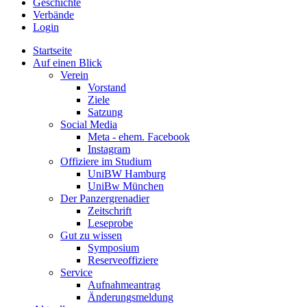
Geschichte
Verbände
Login
Startseite
Auf einen Blick
Verein
Vorstand
Ziele
Satzung
Social Media
Meta - ehem. Facebook
Instagram
Offiziere im Studium
UniBW Hamburg
UniBw München
Der Panzergrenadier
Zeitschrift
Leseprobe
Gut zu wissen
Symposium
Reserveoffiziere
Service
Aufnahmeantrag
Änderungsmeldung