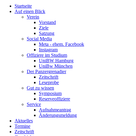
Startseite
Auf einen Blick
Verein
Vorstand
Ziele
Satzung
Social Media
Meta - ehem. Facebook
Instagram
Offiziere im Studium
UniBW Hamburg
UniBw München
Der Panzergrenadier
Zeitschrift
Leseprobe
Gut zu wissen
Symposium
Reserveoffiziere
Service
Aufnahmeantrag
Änderungsmeldung
Aktuelles
Termine
Zeitschrift